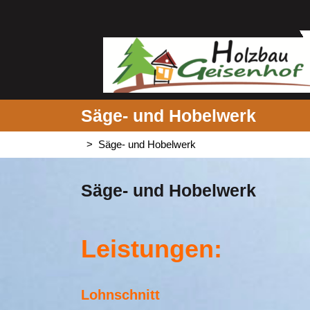
Skip
to
content
Säge- und Hobelwerk
>
Säge- und Hobelwerk
Säge- und Hobelwerk
Leistungen:
Lohnschnitt