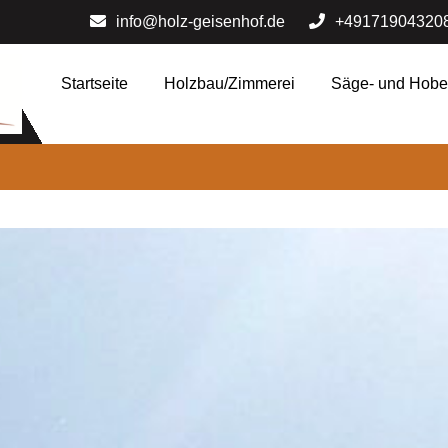
info@holz-geisenhof.de
+49171904320
Startseite
Holzbau/Zimmerei
Säge- und Hobe