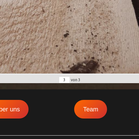
von
3
ber uns
Team